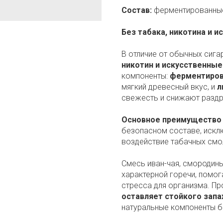
Состав:
ферментированные 
Без табака, никотина и 
В отличие от обычных сига
никотин и искусственные
компоненты:
ферментиров
мягкий древесный вкус, и
л
свежесть и снижают раздр
Основное преимущество
безопасном составе, иск
воздействие табачных смо
Смесь иван-чая, смородины
характерной горечи, помог
стресса для организма. Пр
оставляет стойкого запа
натуральные компоненты 