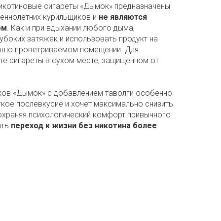
никотиновые сигареты «Дымок» предназначены
еннолетних курильщиков и
не являются
ом
. Как и при вдыхании любого дыма,
убоких затяжек и использовать продукт на
рошо проветриваемом помещении. Для
те сигареты в сухом месте, защищенном от
иков «Дымок» с добавлением таволги особенно
ягкое послевкусие и хочет максимально снизить
охраняя психологический комфорт привычного
ать
переход к жизни без никотина более