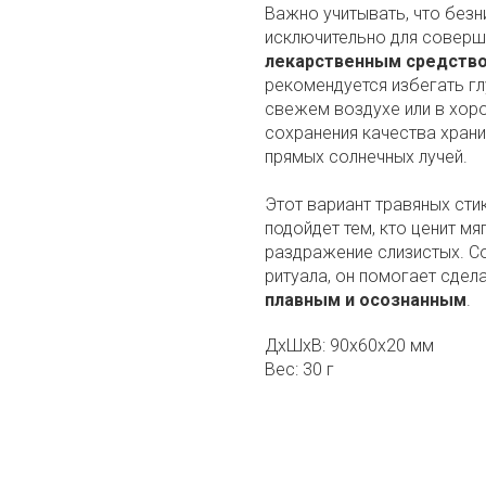
Важно учитывать, что без
исключительно для соверш
лекарственным средств
рекомендуется избегать гл
свежем воздухе или в хо
сохранения качества храни
прямых солнечных лучей.
Этот вариант травяных ст
подойдет тем, кто ценит м
раздражение слизистых. С
ритуала, он помогает сдел
плавным и осознанным
.
ДxШxВ: 90x60x20 мм
Вес: 30 г