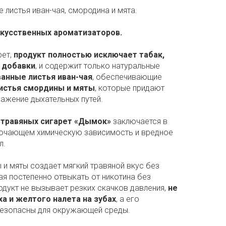
листья иван-чая, смородина и мята.
искусственных ароматизаторов.
рет,
продукт полностью исключает табак,
 добавки
, и содержит только натуральные
анные листья иван-чая
, обеспечивающие
истья смордины и мяты
, которые придают
ажение дыхательных путей.
 травяных сигарет «Дымок»
заключается в
лючающем химическую зависимость и вредное
л.
 и мяты создает мягкий травяной вкус без
ая постепенно отвыкать от никотина без
одукт не вызывает резких скачков давления,
не
ха и желтого налета на зубах
, а его
безопасны для окружающей среды.