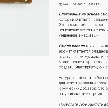
духовное вдохновение.
Благовония на основе см
который считается священн
Это аромат сбалансированн
помещение уютом и спокой
уединения и медитации.
Смола копала
также привл
аромат считается очищаю
Благодаря этому, использ
может помочь уравновесить
создать благоприятную и 
Натуральный состав благо
для использования и позв
химических добавок. Это от
натуральность и стремится
Позвольте себе ощутить в