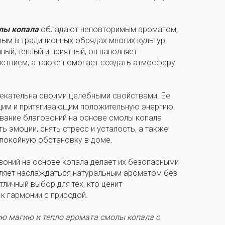
олы копала
обладают неповторимым ароматом,
ым в традиционных обрядах многих культур.
ый, теплый и приятный, он наполняет
ствием, а также помогает создать атмосферу
екательна своими целебными свойствами. Ее
щим и притягивающим положительную энергию.
ование благовоний на основе смолы копала
 эмоции, снять стресс и усталость, а также
спокойную обстановку в доме.
воний на основе копала делает их безопасными
оляет наслаждаться натуральным ароматом без
личный выбор для тех, кто ценит
 к гармонии с природой.
сю магию и тепло аромата смолы копала с