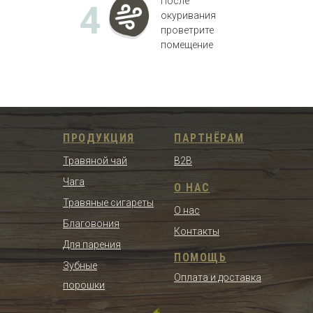
После
4
окуривания
проветрите
помещение
ПРОДУКЦИЯ
ПАРТНЁРАМ
Травяной чай
B2B
Чага
О НАС
Травяные сигареты
О нас
Благовония
Контакты
Для парения
ПОМОЩЬ
Зубные
Оплата и доставка
порошки