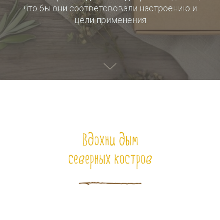
что бы они соответсвовали настроению и
цели применения