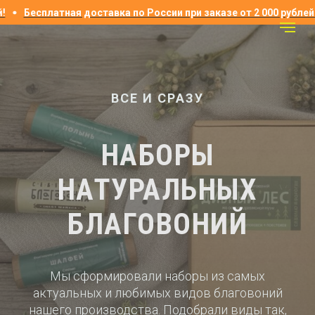
сплатная доставка по России при заказе от 2 000 рублей!
Бе
ВСЕ И СРАЗУ
НАБОРЫ
НАТУРАЛЬНЫХ
БЛАГОВОНИЙ
Мы сформировали наборы из самых
актуальных и любимых видов благовоний
нашего производства. Подобрали виды так,